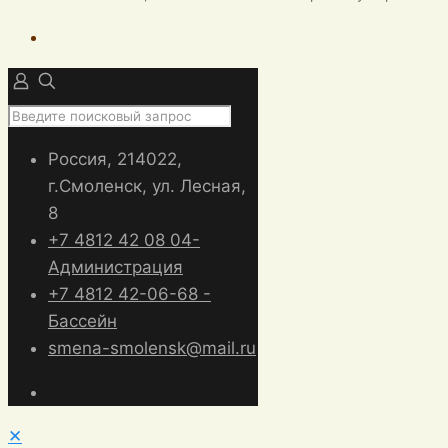
Россия, 214022,
г.Смоленск, ул. Лесная,
8
+7 4812 42 08 04-
Администрация
+7 4812 42-06-68 -
Бассейн
smena-smolensk@mail.ru
✕