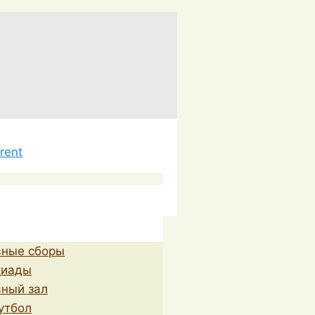
вные сборы
киады
ный зал
утбол