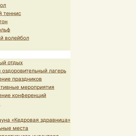
бол
й теннис
тон
ольф
й волейбол
ый отдых
 оздоровительный лагерь
ение праздников
ативные мероприятия
ение конференций
н
уна «Кедровая здравница»
ьные места