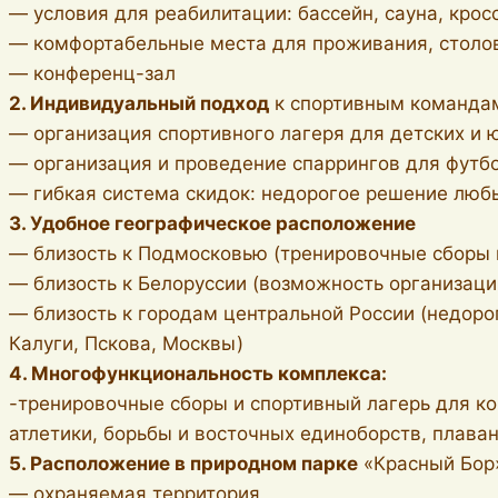
— условия для реабилитации: бассейн, сауна, крос
— комфортабельные места для проживания, столов
— конференц-зал
2. Индивидуальный подход
к спортивным команда
— организация спортивного лагеря для детских и
— организация и проведение спаррингов для футб
— гибкая система скидок: недорогое решение любы
3. Удобное географическое расположение
— близость к Подмосковью (тренировочные сборы 
— близость к Белоруссии (возможность организац
— близость к городам центральной России (недоро
Калуги, Пскова, Москвы)
4. Многофункциональность комплекса:
-тренировочные сборы и спортивный лагерь для ко
атлетики, борьбы и восточных единоборств, плава
5. Расположение в природном парке
«Красный Бор
— охраняемая территория