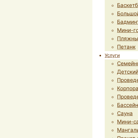
Баскет
Большо
Бадмин
Мини-г
Пляжны
Петанк
Услуги
Семейн
Детский
Провед
Корпор
Провед
Бассей
Сауна
Мини-са
Мангал