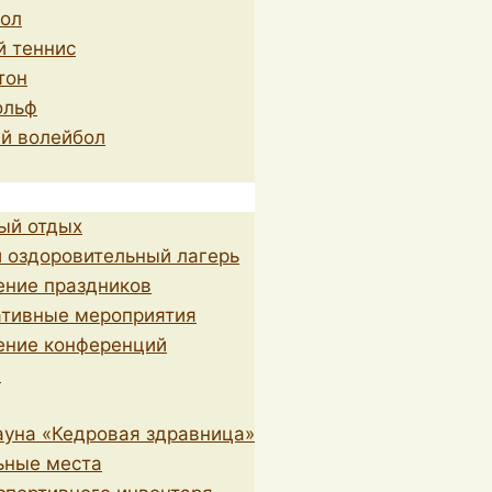
бол
й теннис
тон
ольф
й волейбол
ый отдых
 оздоровительный лагерь
ение праздников
ативные мероприятия
ение конференций
н
уна «Кедровая здравница»
ьные места