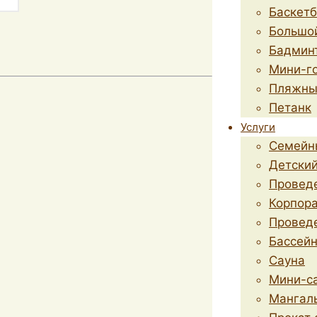
Баскет
Большо
Бадмин
Мини-г
Пляжны
Петанк
Услуги
Семейн
Детский
Провед
Корпор
Провед
Бассей
Сауна
Мини-са
Мангал