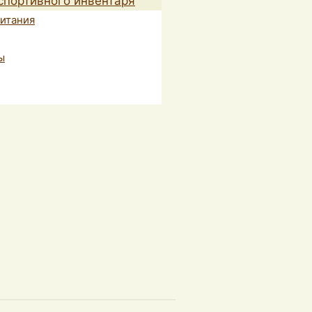
спортивного инвентаря
питания
ы