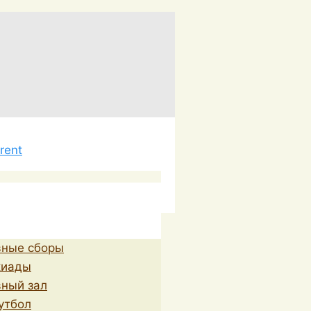
вные сборы
киады
ный зал
утбол