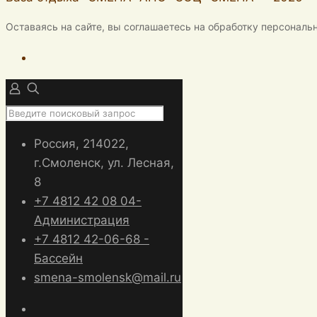
Оставаясь на сайте, вы соглашаетесь на обработку персональ
Россия, 214022,
г.Смоленск, ул. Лесная,
8
+7 4812 42 08 04-
Администрация
+7 4812 42-06-68 -
Бассейн
smena-smolensk@mail.ru